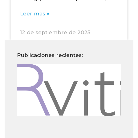
Leer más »
12 de septiembre de 2025
Publicaciones recientes:
Dañ
la p
pre
env
pre
el u
pro
25 d
202