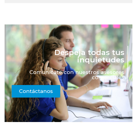
Despeja todas tus
inquietudes
Comunícate con nuestros asesores
comerciales
Contáctanos