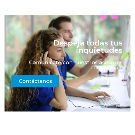
Despeja todas tus
inquietudes
Comunícate con nuestros asesores
comerciales
Contáctanos