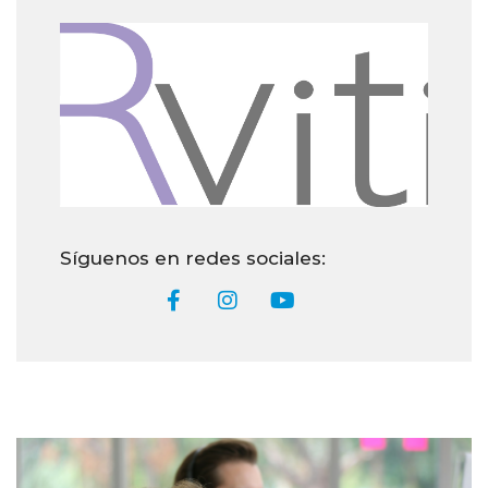
¿Po
usa
esp
lim
Rvit
12 d
sep
de 
Síguenos en redes sociales: