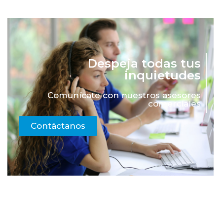
Despeja todas tus
inquietudes
Comunícate con nuestros asesores
comerciales
Contáctanos