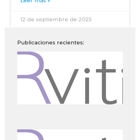
Leer más »
12 de septiembre de 2025
Publicaciones recientes:
Dañ
la p
pre
env
pre
el u
pro
25 d
202
¿Po
eleg