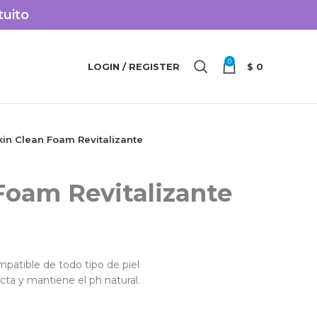
tuito
0
LOGIN / REGISTER
$
0
kin Clean Foam Revitalizante
Foam Revitalizante
patible de todo tipo de piel
ta y mantiene el ph natural.