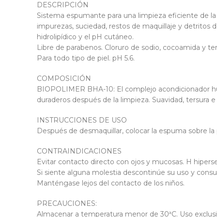
DESCRIPCIÓN
Sistema espumante para una limpieza eficiente de la
impurezas, suciedad, restos de maquillaje y detritos d
hidrolipídico y el pH cutáneo.
Libre de parabenos. Cloruro de sodio, cocoamida y ten
Para todo tipo de piel. pH 5.6.
COMPOSICIÓN
BIOPOLIMER BHA-10: El complejo acondicionador hum
duraderos después de la limpieza. Suavidad, tersura e
INSTRUCCIONES DE USO
Después de desmaquillar, colocar la espuma sobre la 
CONTRAINDICACIONES
Evitar contacto directo con ojos y mucosas. H hipers
Si siente alguna molestia descontinúe su uso y consu
Manténgase lejos del contacto de los niños.
PRECAUCIONES:
Almacenar a temperatura menor de 30ªC. Uso exclus