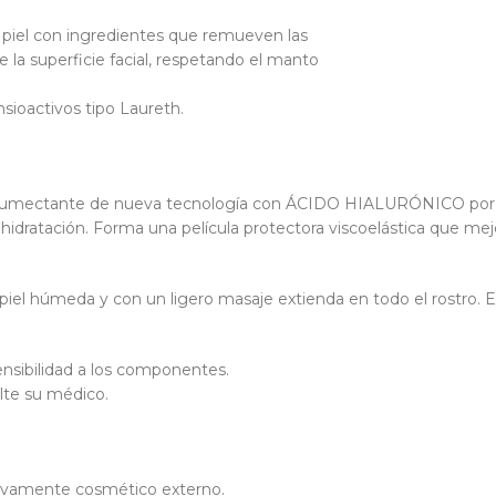
 piel con ingredientes que remueven las
e la superficie facial, respetando el manto
sioactivos tipo Laureth.
ectante de nueva tecnología con ÁCIDO HIALURÓNICO por su af
 hidratación. Forma una película protectora viscoelástica que me
piel húmeda y con un ligero masaje extienda en todo el rostro.
ensibilidad a los componentes.
lte su médico.
ivamente cosmético externo.