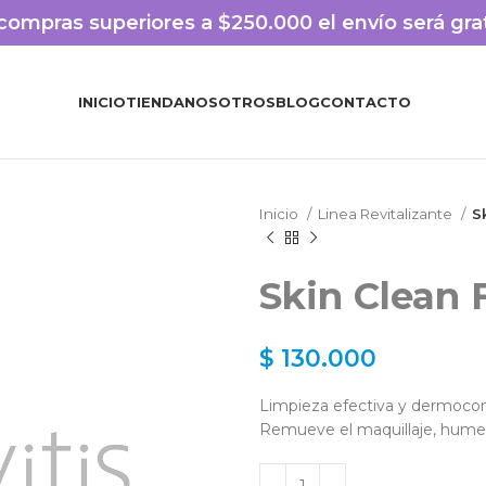
compras superiores a $250.000 el envío será gra
INICIO
TIENDA
NOSOTROS
BLOG
CONTACTO
Inicio
Linea Revitalizante
S
Skin Clean 
$
130.000
Limpieza efectiva y dermocom
Remueve el maquillaje, humec