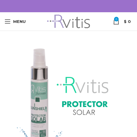
0
MENU
$
0