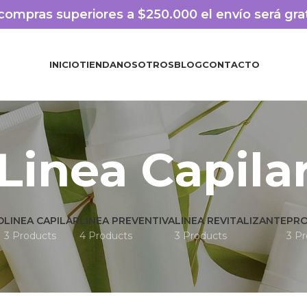
compras superiores a $250.000 el envío será gra
INICIO
TIENDA
NOSOTROS
BLOG
CONTACTO
Linea Capila
D
LINEA CAPILAR
LINEA PREVENTIVA
LINEA REVITALIZANTE
PRO
3 Products
4 Products
3 Products
3 P