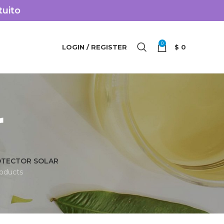
tuito
0
LOGIN / REGISTER
$
0
r
TECTOR SOLAR
roducts