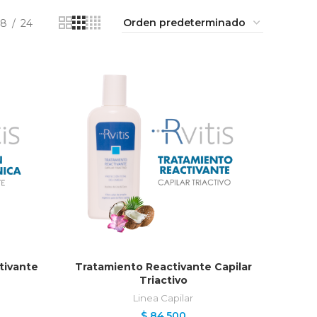
18
24
O
AÑADIR AL CARRITO
tivante
Tratamiento Reactivante Capilar
Triactivo
Linea Capilar
$
84.500