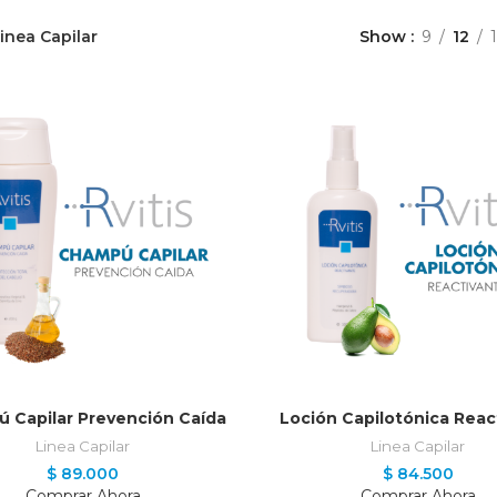
inea Capilar
Show
9
12
AÑADIR AL CARRITO
AÑADIR AL CARRIT
 Capilar Prevención Caída
Loción Capilotónica Reac
Linea Capilar
Linea Capilar
$
89.000
$
84.500
Comprar Ahora
Comprar Ahora