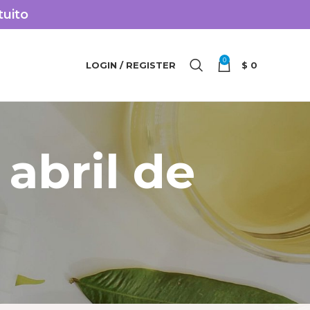
tuito
0
LOGIN / REGISTER
$
0
 abril de