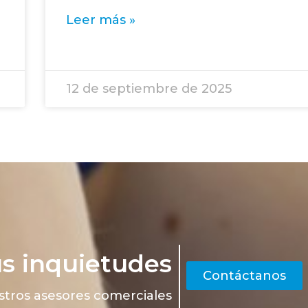
Leer más »
12 de septiembre de 2025
us inquietudes
Contáctanos
tros asesores comerciales